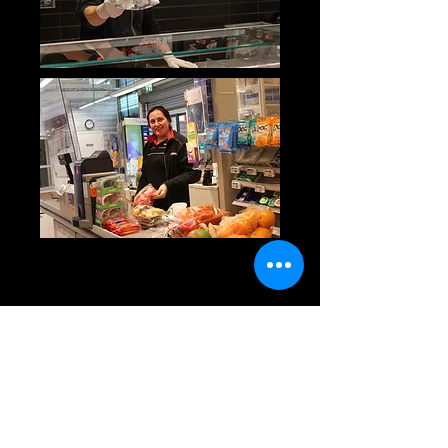
Eurospar Brokelandsheia
Brokelandsheia 20
4993 Sundebru
Tlf
37119600
E-post:
eurospar.brokelandsheia@spar.no