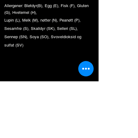
Allergener: Bløtdyr(B), Egg (E), Fisk (F), Gluten
(G), Hvetemel (H),
Lupin (L), Melk (M), nøtter (N), Peanøtt (P),
Sesamfrø (S), Skalldyr (SK), Selleri (SL),
Sennep (SN), Soya (SO), Svoveldioksid og
sulfat (SV)
Eurospar Brokelandsheia
Brokelandsheia 20
4993 Sundebru
Tlf
37119600
E-post:
eurospar.brokelandsheia@spar.no
Her er vi: