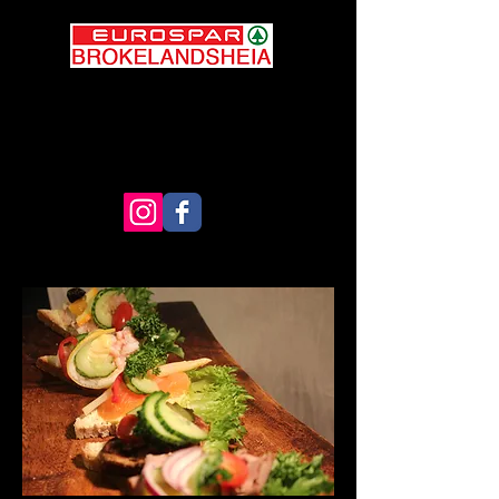
Ferskvarebutikken på
grensa