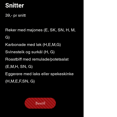
Snitter
39,- pr snitt
Reker med majones (E, SK, SN, H, M,
G)
Karbonade med løk (H,E,M,G)
Svinesteik og surkål (H, G)
Roastbiff med remulade/potetsalat
(E,M,H, SN, G)
Eggerøre med laks eller spekeskinke
(H,M,E,F,SN, G)
Bestill